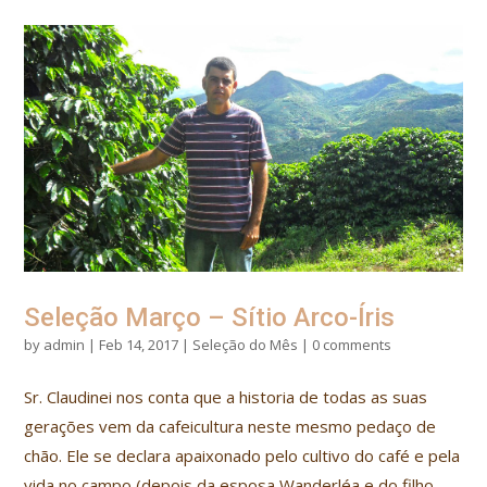
Seleção Março – Sítio Arco-Íris
by
admin
|
Feb 14, 2017
|
Seleção do Mês
|
0 comments
Sr. Claudinei nos conta que a historia de todas as suas
gerações vem da cafeicultura neste mesmo pedaço de
chão. Ele se declara apaixonado pelo cultivo do café e pela
vida no campo (depois da esposa Wanderléa e do filho