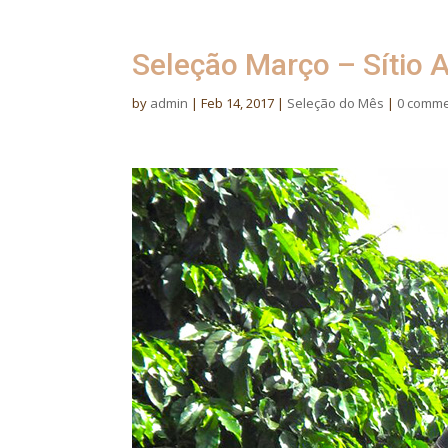
Seleção Março – Sítio A
by
admin
|
Feb 14, 2017
|
Seleção do Mês
|
0 comm