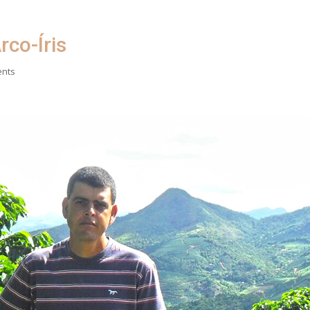
rco-Íris
ents