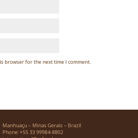
is browser for the next time I comment.
Manhuaçu – Minas Gerais – Brazil
Phone: +55 33 99984-8802